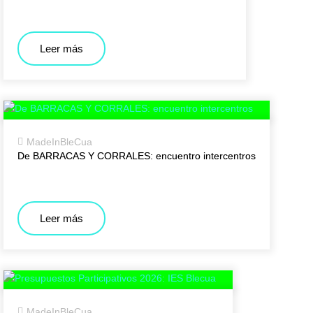
Leer más
MadeInBleCua
De BARRACAS Y CORRALES: encuentro intercentros
Leer más
MadeInBleCua