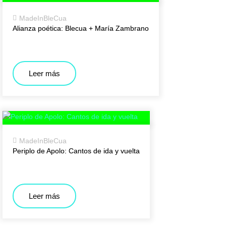
MadeInBleCua
Alianza poética: Blecua + María Zambrano
Leer más
MadeInBleCua
Periplo de Apolo: Cantos de ida y vuelta
Leer más