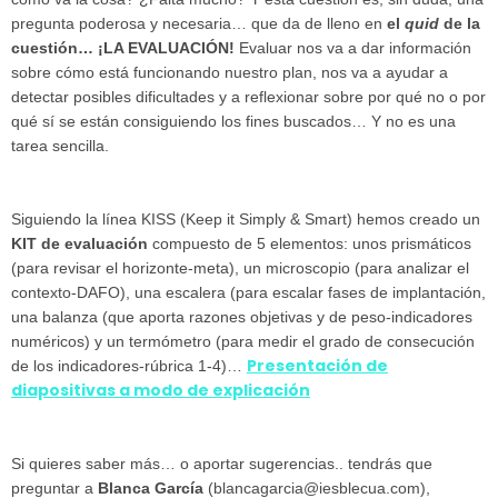
pregunta poderosa y necesaria… que da de lleno en
el
quid
de la
cuestión… ¡LA EVALUACIÓN!
Evaluar nos va a dar información
sobre cómo está funcionando nuestro plan, nos va a ayudar a
detectar posibles dificultades y a reflexionar sobre por qué no o por
qué sí se están consiguiendo los fines buscados… Y no es una
tarea sencilla.
Siguiendo la línea KISS (Keep it Simply & Smart) hemos creado un
KIT de evaluación
compuesto de 5 elementos: unos prismáticos
(para revisar el horizonte-meta), un microscopio (para analizar el
contexto-DAFO), una escalera (para escalar fases de implantación,
una balanza (que aporta razones objetivas y de peso-indicadores
numéricos) y un termómetro (para medir el grado de consecución
Presentación de
de los indicadores-rúbrica 1-4)…
diapositivas a modo de explicación
Si quieres saber más… o aportar sugerencias.. tendrás que
preguntar a
Blanca García
(blancagarcia@iesblecua.com),