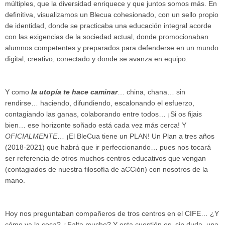
múltiples, que la diversidad enriquece y que juntos somos más. En
definitiva, visualizamos un Blecua cohesionado, con un sello propio
de identidad, donde se practicaba una educación integral acorde
con las exigencias de la sociedad actual, donde promocionaban
alumnos competentes y preparados para defenderse en un mundo
digital, creativo, conectado y donde se avanza en equipo.
Y como
la utopía te hace caminar
… china, chana… sin
rendirse… haciendo, difundiendo, escalonando el esfuerzo,
contagiando las ganas, colaborando entre todos… ¡Si os fijais
bien… ese horizonte soñado está cada vez más cerca! Y
OFICIALMENTE
… ¡El BleCua tiene un PLAN! Un Plan a tres años
(2018-2021) que habrá que ir perfeccionando… pues nos tocará
ser referencia de otros muchos centros educativos que vengan
(contagiados de nuestra filosofía de aCCión) con nosotros de la
mano.
Hoy nos preguntaban compañeros de tros centros en el CIFE… ¿Y
cómo va la cosa? ¿Falta mucho? Y esta cuestión es, sin duda, una