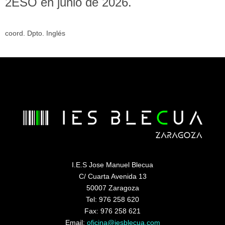
2ESO en junio de 2026.
coord. Dpto. Inglés
I.E.S Jose Manuel Blecua
C/ Cuarta Avenida 13
50007 Zaragoza
Tel: 976 258 620
Fax: 976 258 621
Email:
oficina@iesblecua.com