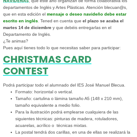
NAVIDEÑAS
, que este año organizan de forma colaborativa los
departamentos de Inglés y Artes Plásticas. Atención blecuan@s,
que en esta edición el
mensaje o deseo navideño debe estar
escrito en inglés
. Tened en cuenta que
el plazo se acaba el
martes 14 de diciembre
y que debéis entregarlas en el
Departamento de Inglés.
¿Te animas?
Pues aquí tienes todo lo que necesitas saber para participar:
CHRISTMAS CARD
CONTEST
Podrá participar todo el alumnado del IES José Manuel Blecua.
Formato: horizontal o vertical.
Tamaño: cartulina o lámina tamaño A5 (148 x 210 mm),
tamaño equivalente a medio folio.
Para la ilustración podrá emplearse cualquiera de las
siguientes técnicas: pinturas de madera, rotuladores,
acuarelas, acrílico o técnicas mixtas.
La postal tendrá dos carillas, en una de ellas se realizará la