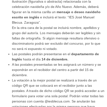
ilustración (figurativa o abstracta) relacionada con la
celebración navideña y/o de Año Nuevo. Además, deberá
figurar en la misma carilla un
mensaje o deseo navideño
escrito en inglés
e incluirá el texto: “IES José Manuel
Blecua. Zaragoza”.
En la otra cara de la postal se incluirá nombre, apellidos y
grupo del autor/a. Los mensajes deberán ser legibles y sin
faltas de ortografía. Si algún mensaje resultara ofensivo o
discriminatorio podrá ser excluido del concurso, por lo que
no será ni expuesto ni votado.
Las postales podrán presentarse en el
departamento de
Inglés
hasta el día
14 de diciembre.
A las postales presentadas se les asignará un número y se
expondrán en el recibidor del centro a partir del 15 de
diciembre.
La votación a la mejor postal se realizará a través de un
código QR que se colocará en el recibidor junto a las
postales. A través de dicho código QR se podrá acceder a un
formulario para votar una sola postal. Podrán votar todas las
personas con cuenta @iesblecua.com. Se anularán las
votaciones efectuadas por la misma persona que haya