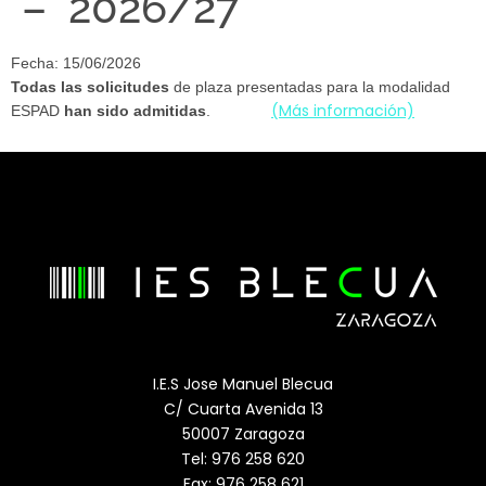
– 2026/27
Fecha: 15/06/2026
Todas las solicitudes
de plaza presentadas para la modalidad
(Más información)
ESPAD
han sido admitidas
.
I.E.S Jose Manuel Blecua
C/ Cuarta Avenida 13
50007 Zaragoza
Tel: 976 258 620
Fax: 976 258 621