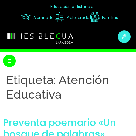
Educación a distancia
Alumnado
Profesorado
Familias
Etiqueta:
Atención
Educativa
Preventa poemario «Un
bosque de palabras»