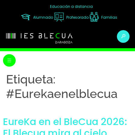
Educación a distancia
Alumnado
Profesorado
Familias
Etiqueta:
#Eurekaenelblecua
EureKa en el BleCua 2026:
El Blecua mira al cielo