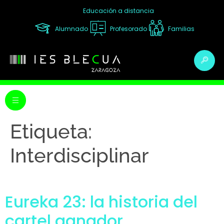
Educación a distancia
Alumnado
Profesorado
Familias
Etiqueta:
Interdisciplinar
Eureka 23: la historia del
cartel ganador